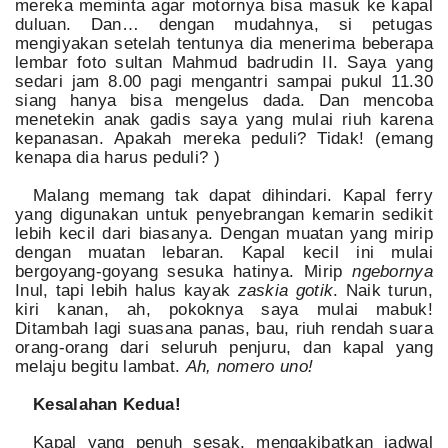
mereka meminta agar motornya bisa masuk ke kapal
duluan. Dan… dengan mudahnya, si petugas
mengiyakan setelah tentunya dia menerima beberapa
lembar foto sultan Mahmud badrudin II. Saya yang
sedari jam 8.00 pagi mengantri sampai pukul 11.30
siang hanya bisa mengelus dada. Dan mencoba
menetekin anak gadis saya yang mulai riuh karena
kepanasan. Apakah mereka peduli? Tidak! (emang
kenapa dia harus peduli? )
Malang memang tak dapat dihindari. Kapal ferry
yang digunakan untuk penyebrangan kemarin sedikit
lebih kecil dari biasanya. Dengan muatan yang mirip
dengan muatan lebaran. Kapal kecil ini mulai
bergoyang-goyang sesuka hatinya. Mirip
ngebornya
Inul, tapi lebih halus kayak
zaskia gotik
. Naik turun,
kiri kanan, ah, pokoknya saya mulai mabuk!
Ditambah lagi suasana panas, bau, riuh rendah suara
orang-orang dari seluruh penjuru, dan kapal yang
melaju begitu lambat.
Ah, nomero uno!
Kesalahan Kedua!
Kapal yang penuh sesak, mengakibatkan jadwal