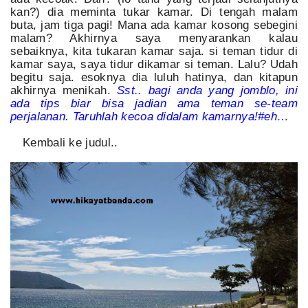
kan?) dia meminta tukar kamar. Di tengah malam
buta, jam tiga pagi! Mana ada kamar kosong sebegini
malam? Akhirnya saya menyarankan kalau
sebaiknya, kita tukaran kamar saja. si teman tidur di
kamar saya, saya tidur dikamar si teman. Lalu? Udah
begitu saja. esoknya dia luluh hatinya, dan kitapun
akhirnya menikah.
Sst.. bagi anda yang jomblo, ini
ada tips biar bisa jadian ama teman se-team
perjalanan. Taruhlah kecoa didalam kamarnya!#eh…
Kembali ke judul..