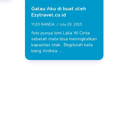
Galau Aku di buat oleh
Ezytravel.co.id
YUDI RANDA
July 03, 2015
foto punya Ismi Laila W Cinta
sebelah mata bisa meningkatkan
kapasitas otak. Begitulah kata
bang Andrea. …