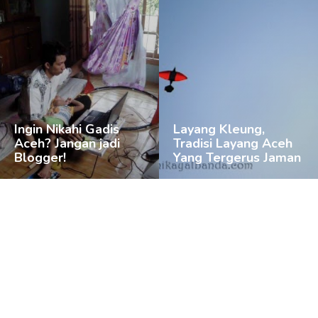
Ingin Nikahi Gadis
Layang Kleung,
Aceh? Jangan jadi
Tradisi Layang Aceh
Blogger!
Yang Tergerus Jaman