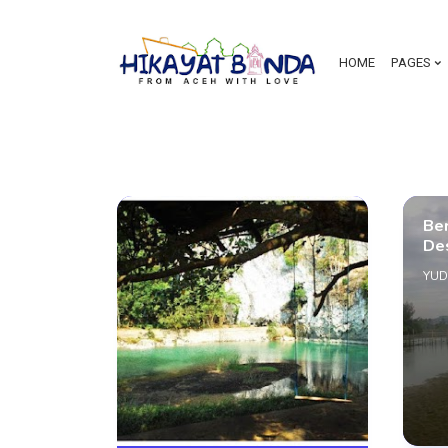
HOME
PAGES
Ber
De
YUD