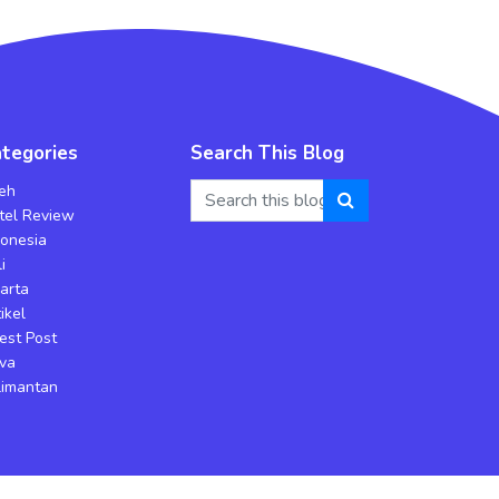
tegories
Search This Blog
eh
tel Review
donesia
i
karta
ikel
est Post
va
limantan