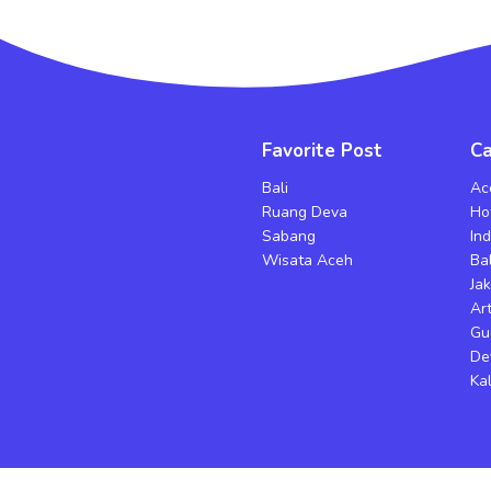
Favorite Post
Ca
Bali
Ac
Ruang Deva
Ho
Sabang
In
Wisata Aceh
Bal
Ja
Art
Gu
De
Ka