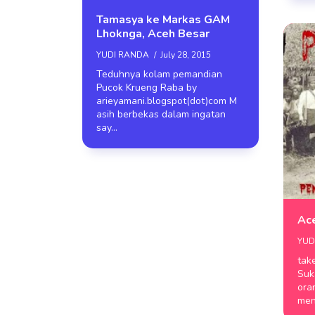
Tamasya ke Markas GAM
Lhoknga, Aceh Besar
YUDI RANDA
July 28, 2015
Teduhnya kolam pemandian
Pucok Krueng Raba by
arieyamani.blogspot(dot)com M
asih berbekas dalam ingatan
say…
Ace
YUD
tak
Suka tidak suka, seba
oran
men