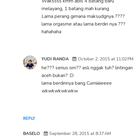
Wakssss kmrn abis 4 batang baru
melayang, 1 batang mah kurang
Lama perang gimana maksudgnya ????
lama orgasme atau lama berdiri nya ???
hahahaha
YUDI RANDA
October 2, 2015 at 11:02 PM
he??? serius om?? asli nggak tuh? lintingan
aceh bukan? :D
lama berdirinya bang Cumiiiiieeee
wkwkwkwkwkw
REPLY
BASELO
September 28, 2015 at 8:37 AM