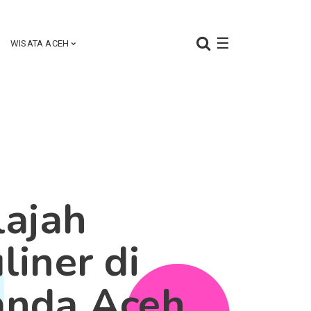
☰
WISATA ACEH
lajah
liner di
anda Aceh