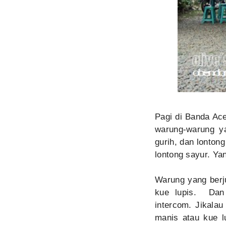
Pagi di Banda Ac
warung-warung ya
gurih, dan lontong
lontong sayur. Ya
Warung yang berj
kue lupis. Dan 
intercom. Jikala
manis atau kue 