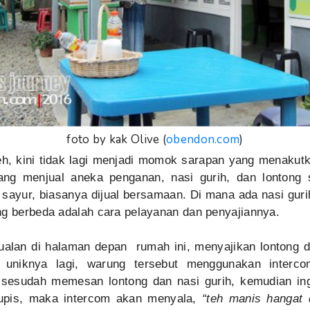
foto by kak Olive (
obendon.com
)
eh, kini tidak lagi menjadi momok sarapan yang menakutk
ng menjual aneka penganan, nasi gurih, dan lontong 
 sayur, biasanya dijual bersamaan. Di mana ada nasi gurih
ng berbeda adalah cara pelayanan dan penyajiannya.
ualan di halaman depan rumah ini, menyajikan lontong da
uniknya lagi, warung tersebut menggunakan interco
u sesudah memesan lontong dan nasi gurih, kemudian i
lupis, maka intercom akan menyala,
“teh manis hangat 