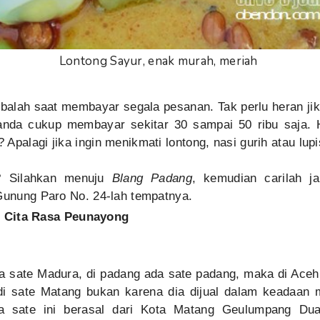
Lontong Sayur, enak murah, meriah
ibalah saat membayar segala pesanan. Tak perlu heran j
 anda cukup membayar sekitar 30 sampai 50 ribu saja.
Apalagi jika ingin menikmati lontong, nasi gurih atau lupis
g? Silahkan menuju
Blang Padang
, kemudian carilah j
 Gunung Paro No. 24-lah tempatnya.
 Cita Rasa Peunayong
da sate Madura, di padang ada sate padang, maka di Aceh
i sate Matang bukan karena dia dijual dalam keadaan 
a sate ini berasal dari Kota Matang Geulumpang Du