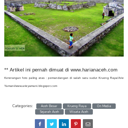
** Artikel ini pernah dimuat di www.harianaceh.com
Keterangan foto paling atas : pemandangan di salah satu sudut Krueng Raya/Arie
Yamani/www.arieyamani.blogspot.com
Categories:
Aceh Besar
Krueng Raya
On Media
Sejarah Aceh
Wisata Aceh