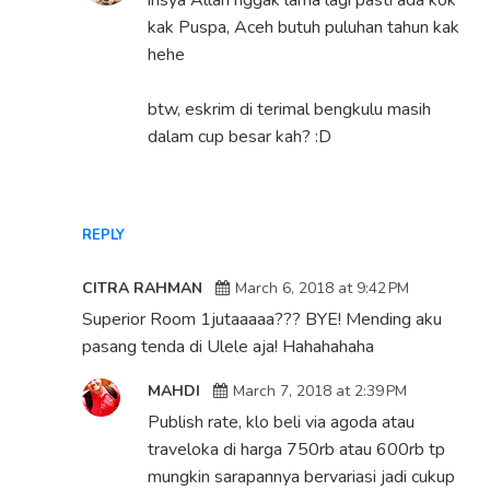
insya Allah nggak lama lagi pasti ada kok
kak Puspa, Aceh butuh puluhan tahun kak
hehe
btw, eskrim di terimal bengkulu masih
dalam cup besar kah? :D
REPLY
CITRA RAHMAN
March 6, 2018 at 9:42 PM
Superior Room 1jutaaaaa??? BYE! Mending aku
pasang tenda di Ulele aja! Hahahahaha
MAHDI
March 7, 2018 at 2:39 PM
Publish rate, klo beli via agoda atau
traveloka di harga 750rb atau 600rb tp
mungkin sarapannya bervariasi jadi cukup