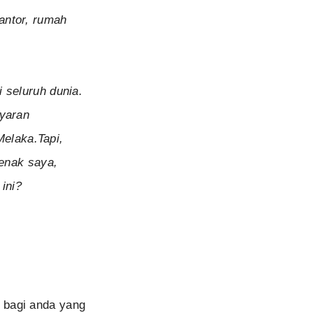
kantor, rumah
 seluruh dunia.
ayaran
Melaka.Tapi,
benak saya,
2
ini?
 bagi anda yang