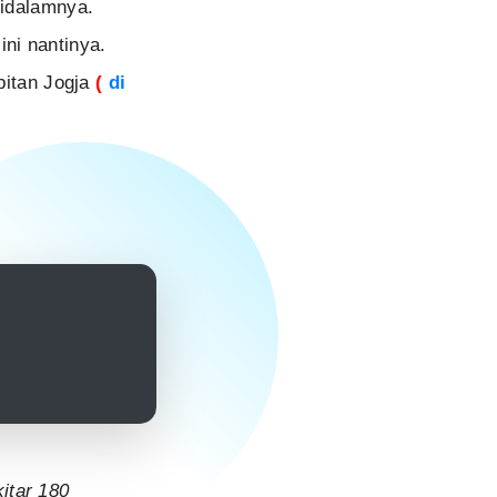
didalamnya.
ni nantinya.
bitan Jogja
(
di
itar 180