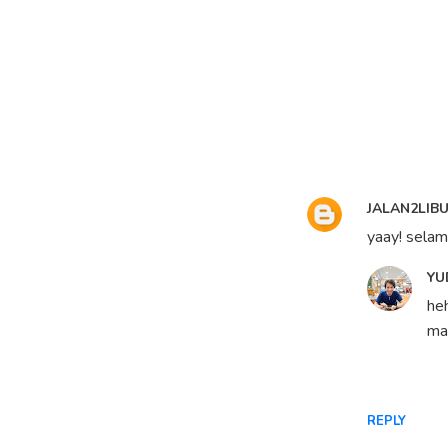
JALAN2LIB
yaay! selama
YU
heh
ma
REPLY