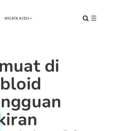
☰
WISATA ACEH
muat di
bloid
ingguan
kiran