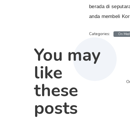
berada di seputar
anda membeli Kora
Categories:
On Med
You may
like
these
O
posts